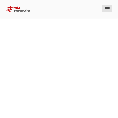
Azienda
Prodotti
Sviluppo
Servizi
Software
Soc as a Service
Personalizzato
Dynamic Threat Simulation
Software development
Analizziamo, progettiamo e sviluppiamo software
Professional Training
completamente personalizzato
Certificazioni
Vita in Ufficio