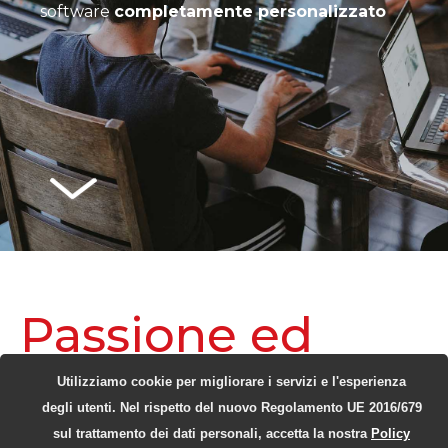
software
completamente personalizzato
Passione ed
innovazione
Utilizziamo cookie per migliorare i servizi e l'esperienza
degli utenti. Nel rispetto del nuovo Regolamento UE 2016/679
Lo sviluppo software permette di creare
sul trattamento dei dati personali, accetta la nostra
Policy