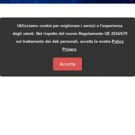
A CHI SI RIVOLGE
Utilizziamo cookie per migliorare i servizi e l'esperienza
degli utenti. Nel rispetto del nuovo Regolamento UE 2016/679
Chi può trarre
sul trattamento dei dati personali, accetta la nostra
Policy
vantaggio da
Privacy
.
NeuralNews?
Accetta
Una soluzione pensata per chi vuole
semplificare la gestione delle notizie,
aumentare l’efficienza e rafforzare la
presenza digitale.
Aziende e organizzazioni