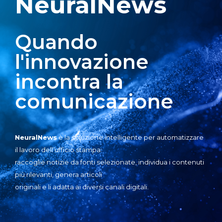
NeuralNews
Quando
l'innovazione
incontra la
comunicazione
NeuralNews
è la soluzione intelligente per automatizzare
il lavoro dell’ufficio stampa:
raccoglie notizie da fonti selezionate, individua i contenuti
più rilevanti, genera articoli
originali e li adatta ai diversi canali digitali.