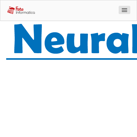
Azienda
Prodotti
Sentinet 3
HackMeUp
Geniusign
Quando
Meta Search
l'innovazione
AI Tabularix
incontra la
AI Uppy